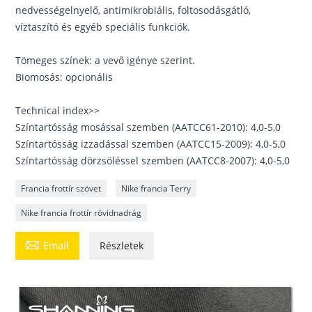
nedvességelnyelő, antimikrobiális, foltosodásgátló,
víztaszító és egyéb speciális funkciók.
Tömeges színek: a vevő igénye szerint.
Biomosás: opcionális
Technical index>>
Színtartósság mosással szemben (AATCC61-2010): 4,0-5,0
Színtartósság izzadással szemben (AATCC15-2009): 4,0-5,0
Színtartósság dörzsöléssel szemben (AATCC8-2007): 4,0-5,0
Francia frottír szövet
Nike francia Terry
Nike francia frottír rövidnadrág

Email
Részletek