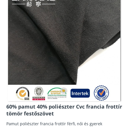
60% pamut 40% poliészter Cvc francia frottír
tömör festőszövet
Pamut poliészter francia frottír férfi, női és gyerek