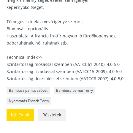
még kis mennyiségek esetén sem igényel
képernyőköltséget.
Tömeges színek: a vevő igénye szerint.
Biomosás: opcionális
Használata: A francia frottír nagyon jó fürdőköpenynek,
babaruhának, női ruhának stb.
Technical index>>
Színtartósság mosással szemben (AATCC61-2010): 4,0-5,0
Színtartósság izzadással szemben (AATCC15-2009): 4,0-5,0
Színtartósság dörzsöléssel szemben (AATCC8-2007): 4,0-5,0
Bambusz pamut szövet
Bambusz pamut Terry
Nyomtatás French Terry

Email
Részletek