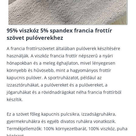
95% viszkóz 5% spandex francia frottír
szövet pulóverekhez
A francia frottírszövetet általában pulóverek készítésére
használják. A viszkóz francia frottír népszerű a nyári
hónapokban és a meleg éghajlaton, mivel lényegesen
könnyebb és hűvösebb, mint a hagyományos frottír
kapucnis pulóver. A sportruházatot, például az
izzasztóruhákat, a pulóvereket és a pulóvereket, a
jógaruhákat és a rövidnadrágokat néha francia frottírból
készítik.
Ez a szövet főleg kapucnis pulcsikra, izzadságruhákra,
gyermekruhákra és egyéb divatos ruhákra vonatkozik.
Termékjellemzők: 100% környezetbarát, 100% viszkóz, puha
kézérzet.