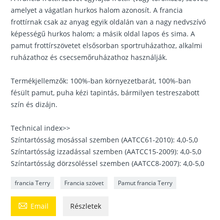
amelyet a vágatlan hurkos halom azonosít. A francia
frottírnak csak az anyag egyik oldalán van a nagy nedvszívó
képességű hurkos halom; a másik oldal lapos és sima. A
pamut frottírszövetet elsősorban sportruházathoz, alkalmi
ruházathoz és csecsemőruházathoz használják.
Termékjellemzők: 100%-ban környezetbarát, 100%-ban
fésült pamut, puha kézi tapintás, bármilyen testreszabott
szín és dizájn.
Technical index>>
Színtartósság mosással szemben (AATCC61-2010): 4,0-5,0
Színtartósság izzadással szemben (AATCC15-2009): 4,0-5,0
Színtartósság dörzsöléssel szemben (AATCC8-2007): 4,0-5,0
francia Terry
Francia szövet
Pamut francia Terry

Email
Részletek