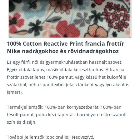
100% Cotton Reactive Print francia frottír
Nike nadrágokhoz és rövidnadrágokhoz
Ez egy férfi, női és gyermekruházatban használt szövet.
Egyik oldala lapos, másik oldala kereszthurkos. A francia
frottír szövet lehet 100% pamut, vagy készülhet különféle
szálakból, néha spandexből (elasztánként vagy lycraként is
ismert).
Termékjellemzők: 100%-ban környezetbarát, 100%-ban
fésült pamut, puha kézi tapintás, bármilyen testreszabott
szín és dizájn.
További jellemzők (opcionális): Nedvszívó,