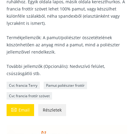
ruhákhoz. Egyik oldala lapos, másik oldala kereszthurkos. A
francia frottír szövet lehet 100% pamut, vagy készülhet
különféle szálakból, néha spandexből (elasztánként vagy
lycraként is ismert).
Termékjellemzők: A pamut/poliészter összetételének
köszönhetően az anyag mind a pamut, mind a poliészter
jellemzőivel rendelkezik.
További jellemzők (Opcionális): Nedvszívó felület,
csúszásgátló stb.
Cvc francia Terry
Pamut poliészter frottír
Cvc francia frottír szövet

Email
Részletek