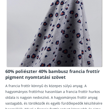
60% poliészter 40% bambusz francia frottír
pigment nyomtatási szövet
A francia frottír könnyű és közepes súlyú anyag. A
hagyományos frottírhoz hasonlóan a francia frottír hurkos
oldala is nagyon nedvszívó. A hagyományos frottír anyag
vastagabb, és törölközők és egyéb fürdőlepedők készítésére