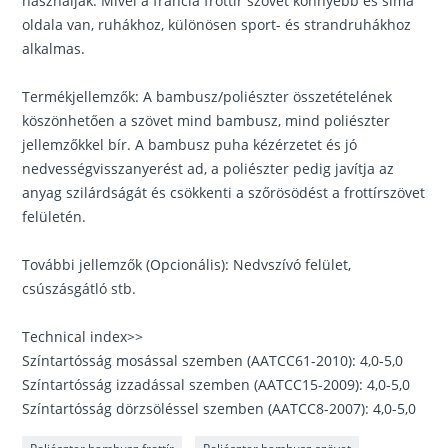
használják. Mivel a francia frottír szövet könnyebb és sima
oldala van, ruhákhoz, különösen sport- és strandruhákhoz
alkalmas.
Termékjellemzők: A bambusz/poliészter összetételének
köszönhetően a szövet mind bambusz, mind poliészter
jellemzőkkel bír. A bambusz puha kézérzetet és jó
nedvességvisszanyerést ad, a poliészter pedig javítja az
anyag szilárdságát és csökkenti a szőrösödést a frottírszövet
felületén.
További jellemzők (Opcionális): Nedvszívó felület,
csúszásgátló stb.
Technical index>>
Színtartósság mosással szemben (AATCC61-2010): 4,0-5,0
Színtartósság izzadással szemben (AATCC15-2009): 4,0-5,0
Színtartósság dörzsöléssel szemben (AATCC8-2007): 4,0-5,0