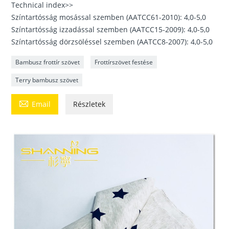
Technical index>>
Színtartósság mosással szemben (AATCC61-2010): 4,0-5,0
Színtartósság izzadással szemben (AATCC15-2009): 4,0-5,0
Színtartósság dörzsöléssel szemben (AATCC8-2007): 4,0-5,0
Bambusz frottír szövet
Frottírszövet festése
Terry bambusz szövet

Email
Részletek