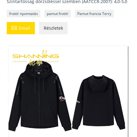
Színtartósság dörzsöléssel szemben (AATCC8-2007): 4,0-5,0
frottír nyomtatás
pamut frottír
Pamut francia Terry

Email
Részletek