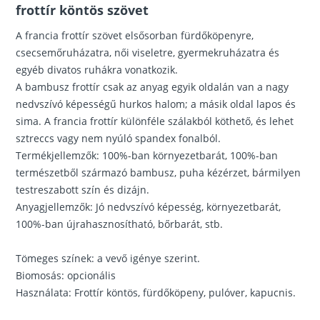
frottír köntös szövet
A francia frottír szövet elsősorban fürdőköpenyre,
csecsemőruházatra, női viseletre, gyermekruházatra és
egyéb divatos ruhákra vonatkozik.
A bambusz frottír csak az anyag egyik oldalán van a nagy
nedvszívó képességű hurkos halom; a másik oldal lapos és
sima. A francia frottír különféle szálakból köthető, és lehet
sztreccs vagy nem nyúló spandex fonalból.
Termékjellemzők: 100%-ban környezetbarát, 100%-ban
természetből származó bambusz, puha kézérzet, bármilyen
testreszabott szín és dizájn.
Anyagjellemzők: Jó nedvszívó képesség, környezetbarát,
100%-ban újrahasznosítható, bőrbarát, stb.
Tömeges színek: a vevő igénye szerint.
Biomosás: opcionális
Használata: Frottír köntös, fürdőköpeny, pulóver, kapucnis.