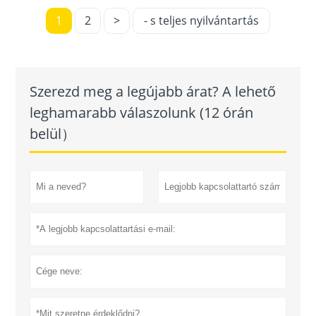
1
2
>
- s teljes nyilvántartás
Szerezd meg a legújabb árat? A lehető
leghamarabb válaszolunk (12 órán
belül）