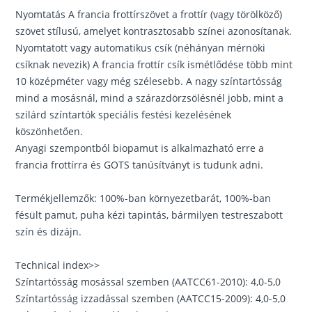
Nyomtatás A francia frottírszövet a frottír (vagy törölköző)
szövet stílusú, amelyet kontrasztosabb színei azonosítanak.
Nyomtatott vagy automatikus csík (néhányan mérnöki
csíknak nevezik) A francia frottír csík ismétlődése több mint
10 középméter vagy még szélesebb. A nagy színtartósság
mind a mosásnál, mind a szárazdörzsölésnél jobb, mint a
szilárd színtartók speciális festési kezelésének
köszönhetően.
Anyagi szempontból biopamut is alkalmazható erre a
francia frottírra és GOTS tanúsítványt is tudunk adni.
Termékjellemzők: 100%-ban környezetbarát, 100%-ban
fésült pamut, puha kézi tapintás, bármilyen testreszabott
szín és dizájn.
Technical index>>
Színtartósság mosással szemben (AATCC61-2010): 4,0-5,0
Színtartósság izzadással szemben (AATCC15-2009): 4,0-5,0