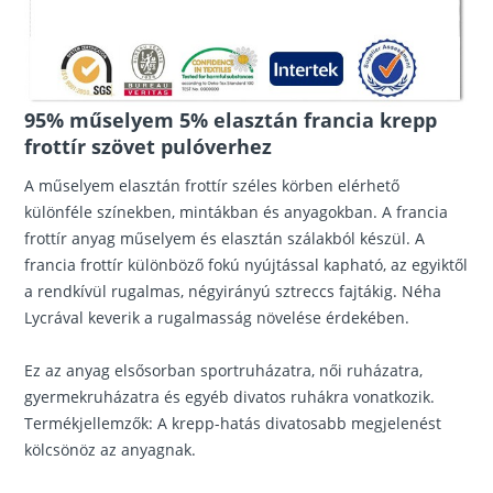
95% műselyem 5% elasztán francia krepp
frottír szövet pulóverhez
A műselyem elasztán frottír széles körben elérhető
különféle színekben, mintákban és anyagokban. A francia
frottír anyag műselyem és elasztán szálakból készül. A
francia frottír különböző fokú nyújtással kapható, az egyiktől
a rendkívül rugalmas, négyirányú sztreccs fajtákig. Néha
Lycrával keverik a rugalmasság növelése érdekében.
Ez az anyag elsősorban sportruházatra, női ruházatra,
gyermekruházatra és egyéb divatos ruhákra vonatkozik.
Termékjellemzők: A krepp-hatás divatosabb megjelenést
kölcsönöz az anyagnak.