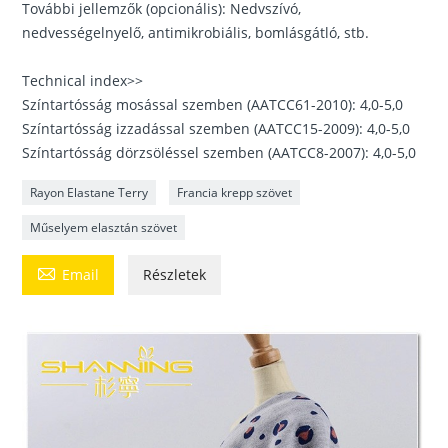
További jellemzők (opcionális): Nedvszívó,
nedvességelnyelő, antimikrobiális, bomlásgátló, stb.
Technical index>>
Színtartósság mosással szemben (AATCC61-2010): 4,0-5,0
Színtartósság izzadással szemben (AATCC15-2009): 4,0-5,0
Színtartósság dörzsöléssel szemben (AATCC8-2007): 4,0-5,0
Rayon Elastane Terry
Francia krepp szövet
Műselyem elasztán szövet

Email
Részletek