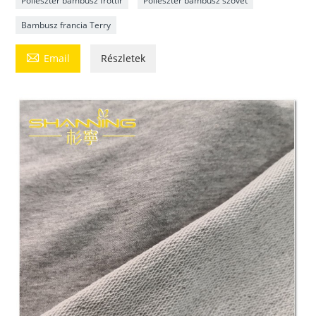
Poliészter bambusz frottír
Poliészter bambusz szövet
Bambusz francia Terry

Email
Részletek