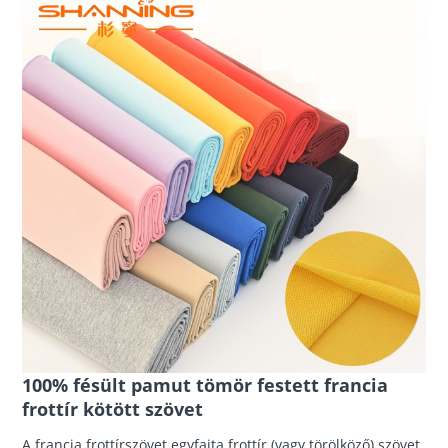
100% fésült pamut tömör festett francia
frottír kötött szövet
A francia frottírszövet egyfajta frottír (vagy törölköző) szövet,