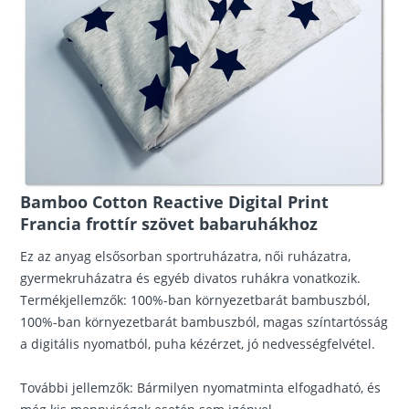
Bamboo Cotton Reactive Digital Print
Francia frottír szövet babaruhákhoz
Ez az anyag elsősorban sportruházatra, női ruházatra,
gyermekruházatra és egyéb divatos ruhákra vonatkozik.
Termékjellemzők: 100%-ban környezetbarát bambuszból,
100%-ban környezetbarát bambuszból, magas színtartósság
a digitális nyomatból, puha kézérzet, jó nedvességfelvétel.
További jellemzők: Bármilyen nyomatminta elfogadható, és