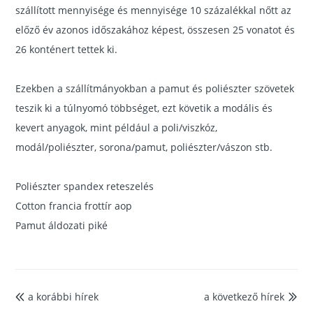
szállított mennyisége és mennyisége 10 százalékkal nőtt az
előző év azonos időszakához képest, összesen 25 vonatot és
26 konténert tettek ki.
Ezekben a szállítmányokban a pamut és poliészter szövetek
teszik ki a túlnyomó többséget, ezt követik a modális és
kevert anyagok, mint például a poli/viszkóz,
modál/poliészter, sorona/pamut, poliészter/vászon stb.
Poliészter spandex reteszelés
C
otton francia frottír aop
Pamut áldozati piké
a korábbi hírek
a következő hírek

